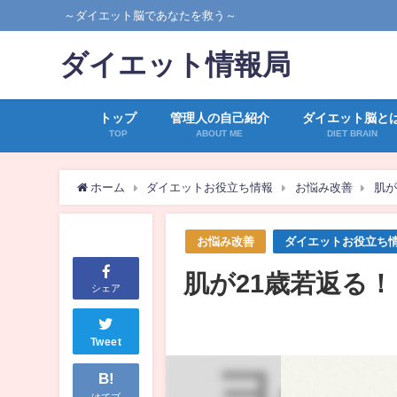
～ダイエット脳であなたを救う～
ダイエット情報局
トップ
管理人の自己紹介
ダイエット脳と
TOP
ABOUT ME
DIET BRAIN
ホーム
ダイエットお役立ち情報
お悩み改善
肌が
お悩み改善
ダイエットお役立ち
肌が21歳若返る
シェア
Tweet
B!
はてブ