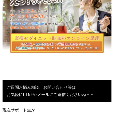
ご質問お悩み相談、お問い合わせ等は

お気軽にLINEやメールにご返信くださいね＾＾
現在サポート生が