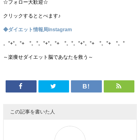
☆フォロー大歓迎☆
クリックするととべます♪
◆ダイエット情報局Instagram
。°+°。°+ °。°。°+°。°+ °。°。°+°。°+ °。°+ °。°
～楽痩せダイエット脳であなたを救う～
この記事を書いた人