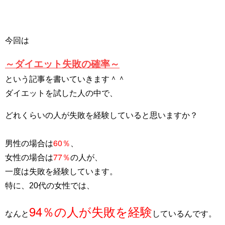
今回は
～ダイエット失敗の確率～
という記事を書いていきます＾＾
ダイエットを試した人の中で、
どれくらいの人が失敗を経験していると思いますか？
男性の場合は
60％
、
女性の場合は
77％
の人が、
一度は失敗を経験しています。
特に、20代の女性では、
94％の人が失敗を経験
なんと
しているんです。