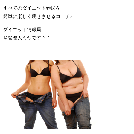
すべてのダイエット難民を
簡単に楽しく痩せさせるコーチ♪
ダイエット情報局
＠管理人ミヤです＾＾