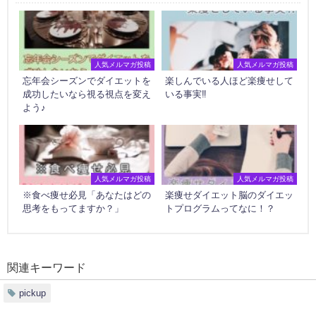
人気メルマガ投稿
人気メルマガ投稿
忘年会シーズンでダイエットを
楽しんでいる人ほど楽痩せして
成功したいなら視る視点を変え
いる事実‼
よう♪
人気メルマガ投稿
人気メルマガ投稿
※食べ痩せ必見「あなたはどの
楽痩せダイエット脳のダイエッ
思考をもってますか？」
トプログラムってなに！？
関連キーワード
pickup