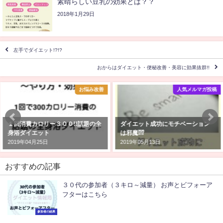
素晴らしい豆乳の効果とは？？
2018年1月29日
左手でダイエット!?!?
おからはダイエット・便秘改善・美容に効果抜群!!
お悩み改善
人気メルマガ投稿
１回消費カロリー３００!!話題の全
ダイエット成功にモチベーション
身浴ダイエット
は邪魔⁉⁉
2019年04月25日
2019年05月13日
おすすめの記事
３０代の参加者（３キロ～減量） お声とビフォーア
フターはこちら
参加者の結果