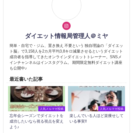
ダイエット情報局管理人＠ミヤ
簡単・自宅で・ジム、置き換え 不要という 独自理論の「ダイエッ
ト脳」で3,158人を2カ月平均3,8キロ減量させるというダイエット
成功者を指導してきたオンラインダイエットトレーナー。SNSメ
インチャンネルはインスタグラム。 期間限定無料ダイエット講座
も公開中♪
最近書いた記事
人気メルマガ投稿
人気メルマガ投稿
忘年会シーズンでダイエットを
楽しんでいる人ほど楽痩せして
成功したいなら視る視点を変え
いる事実‼
よう♪