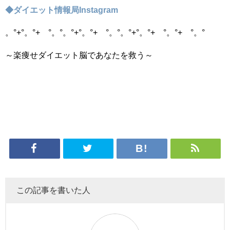
◆ダイエット情報局Instagram
。°+°。°+ °。°。°+°。°+ °。°。°+°。°+ °。°+ °。°
～楽痩せダイエット脳であなたを救う～
この記事を書いた人