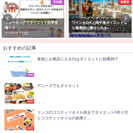
豆知識
食事系
ウォーキングでダイエット効果倍
ワインもO.K.! 地中海ダイエットな
増！？
ら健康的に痩せられる♪
2019年05月13日
2019年05月13日
おすすめの記事
食前にお風呂に入るのはダイエットに効果的!?
豆知識
デニーズでもダイエット
食事系
リンゴのココナッツオイル焼きでダイエット!!作り方
とココナッツオイルの効果と…
食事系