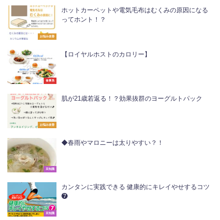
ホットカーペットや電気毛布はむくみの原因になる
ってホント！？
お悩み改善
【ロイヤルホストのカロリー】
食事系
肌が21歳若返る！？効果抜群のヨーグルトパック
お悩み改善
◆春雨やマロニーは太りやすい？！
豆知識
カンタンに実践できる 健康的にキレイやせするコツ
❼
豆知識