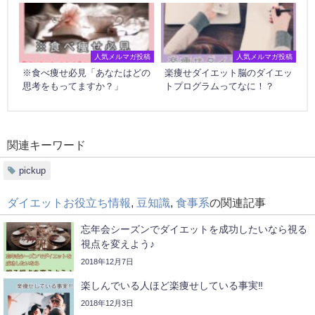
人気メルマガ投稿
人気メルマガ投稿
※食べ痩せ必見「あなたはどの
楽痩せダイエット脳のダイエッ
思考をもってますか？」
トプログラムってなに！？
関連キーワード
pickup
ダイエットお役立ち情報
,
豆知識
,
食事系
の関連記事
忘年会シーズンでダイエットを成功したいなら視る
視点を変えよう♪
2018年12月7日
楽しんでいる人ほど楽痩せしている事実‼
2018年12月3日