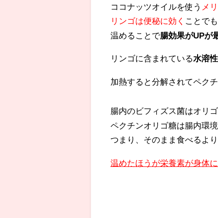
ココナッツオイルを使う
メ
リンゴは便秘に効く
ことで
温めることで
腸効果がUPが
リンゴに含まれている
水溶
加熱すると分解されてペク
腸内のビフィズス菌はオリ
ペクチンオリゴ糖は腸内環
つまり、そのまま食べるよ
温めたほうが栄養素が身体