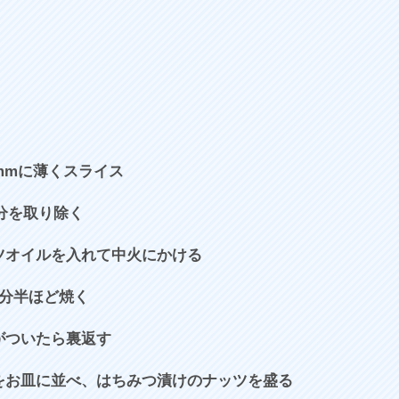
8mmに薄くスライス
分を取り除く
ツオイルを入れて中火にかける
2分半ほど焼く
がついたら裏返す
ゴをお皿に並べ、はちみつ漬けのナッツを盛る