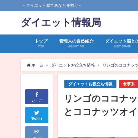
～ダイエット脳であなたを救う～
ダイエット情報局
トップ
管理人の自己紹介
ダイエット脳と
TOP
ABOUT ME
DIET BRAIN
ホーム
ダイエットお役立ち情報
リンゴのココナッツ
ダイエットお役立ち情報
食事系
リンゴのココナッ
シェア
とココナッツオイ
Tweet
B!
はてブ