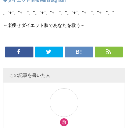
。°+°。°+ °。°。°+°。°+ °。°。°+°。°+ °。°+ °。°
～楽痩せダイエット脳であなたを救う～
この記事を書いた人