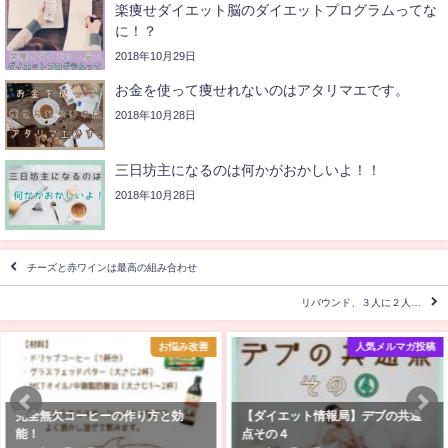
楽痩せダイエット脳のダイエットプログラムってな
に！？
2018年10月29日
お金を使って痩せれないのはアタリマエです。
2018年10月28日
三日坊主になるのは何かがおかしいよ！！
2018年10月28日
チーズと赤ワインは最高の組み合わせ
リバウンド、３人に２人…
お悩み改善
人気メルマガ投稿
完全無欠コーヒーの作り方と効
【ダイエット情報局】デブの共通
能！
点その４