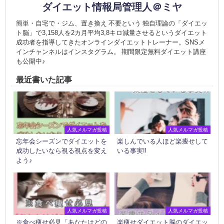
ダイエット情報局管理人＠ミヤ
簡単・自宅で・ジム、置き換え 不要という 独自理論の「ダイエッ
ト脳」で3,158人を2カ月平均3,8キロ減量させるというダイエット
成功者を指導してきたオンラインダイエットトレーナー。SNSメ
インチャンネルはインスタグラム。 期間限定無料ダイエット講座
も公開中♪
最近書いた記事
人気メルマガ投稿
人気メルマガ投稿
忘年会シーズンでダイエットを
楽しんでいる人ほど楽痩せして
成功したいなら視る視点を変え
いる事実‼
よう♪
人気メルマガ投稿
人気メルマガ投稿
※食べ痩せ必見「あなたはどの
楽痩せダイエット脳のダイエッ