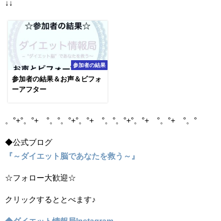
↓↓
参加者の結果
参加者の結果＆お声＆ビフォ
ーアフター
。°+°。°+ °。°。°+°。°+ °。°。°+°。°+ °。°+ °。°
◆公式ブログ
『～ダイエット脳であなたを救う～』
☆フォロー大歓迎☆
クリックするととべます♪
◆ダイエット情報局Instagram